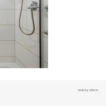
made by:
infini.to