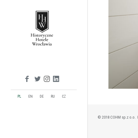
PL
EN
DE
RU
CZ
© 2018 COHM sp.z o.o.