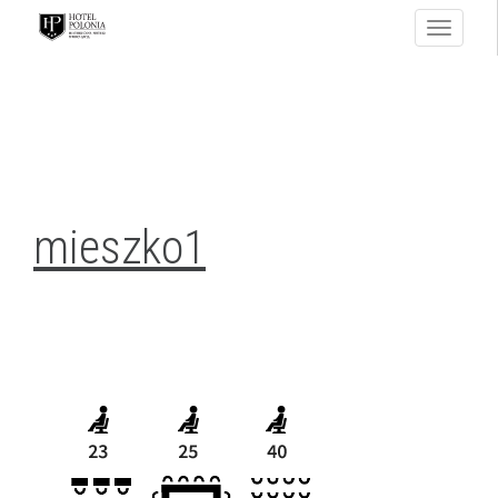
Toggle
navigati
mieszko1